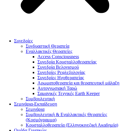
Συνεδρίες
Συνδυαστική Θεραπεία
Εναλλακτικές Θεραπείες
Access Consciousness
Συνεδρία Κρυσταλλοθεραπείας
Συνεδρία Βελονισμού
Συνεδρίες Ρεφλεξολογίας
Συνεδρίες Ηχοθεραπείας
Αρωματοθεραπεία και θεραπευτική μάλαξη
Αυτογνωσιακή Ταρώ
Σαμανικές Τεχνικές Earth Keeper
Συμβουλευτική
Σεμινάρια-Εκπαίδευση
Σεμινάρια
Συμβουλευτική & Εναλλακτικές Θεραπείες
(Κοσμόγραμμα)
Κρυσταλλοθεραπεία (Ελληνοκινεζική Ακαδημία)
Ομάδα Γυναικών