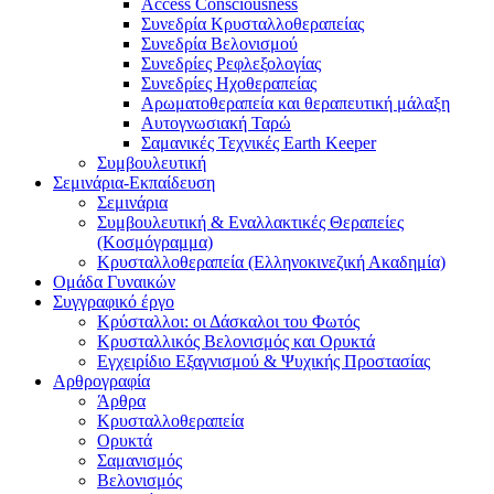
Access Consciousness
Συνεδρία Κρυσταλλοθεραπείας
Συνεδρία Βελονισμού
Συνεδρίες Ρεφλεξολογίας
Συνεδρίες Ηχοθεραπείας
Αρωματοθεραπεία και θεραπευτική μάλαξη
Αυτογνωσιακή Ταρώ
Σαμανικές Τεχνικές Earth Keeper
Συμβουλευτική
Σεμινάρια-Εκπαίδευση
Σεμινάρια
Συμβουλευτική & Εναλλακτικές Θεραπείες
(Κοσμόγραμμα)
Κρυσταλλοθεραπεία (Ελληνοκινεζική Ακαδημία)
Ομάδα Γυναικών
Συγγραφικό έργο
Κρύσταλλοι: οι Δάσκαλοι του Φωτός
Κρυσταλλικός Βελονισμός και Ορυκτά
Εγχειρίδιο Εξαγνισμού & Ψυχικής Προστασίας
Αρθρογραφία
Άρθρα
Κρυσταλλοθεραπεία
Ορυκτά
Σαμανισμός
Βελονισμός