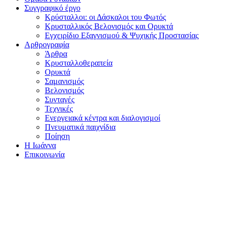
Συγγραφικό έργο
Κρύσταλλοι: οι Δάσκαλοι του Φωτός
Κρυσταλλικός Βελονισμός και Ορυκτά
Εγχειρίδιο Εξαγνισμού & Ψυχικής Προστασίας
Αρθρογραφία
Άρθρα
Κρυσταλλοθεραπεία
Ορυκτά
Σαμανισμός
Βελονισμός
Συνταγές
Τεχνικές
Ενεργειακά κέντρα και διαλογισμοί
Πνευματικά παιχνίδια
Ποίηση
Η Ιωάννα
Επικοινωνία