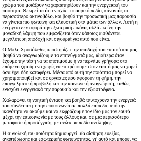
χρώμα του μοιάζουν να χαρακτηρίζουν και την ενεργειακή του
ποιότητα. Θεωρείται ότι ενισχύει το αυρικό πεδίο, κάνοντάς το
περισσότερο ακτινοβόλο, και βοηθά την προσωπική μας παρουσία
να γίνεται πιο φωτεινή και ελκυστική στα μάτια των άλλων. Αυτή η
ενέργεια δεν αφορά την εξωτερική εικόνα, αλλά εκείνη την
μοναδική λάμψη που εμφανίζεται όταν κάποιος αισθάνεται
μεγαλύτερη αποδοχή και σιγουριά για αυτό που είναι.
Ο Μπλε Χρυσόλιθος υποστηρίζει την αποδοχή του εαυτού και μας
βοηθά να αναγνωρίζουμε τα επιτεύγματά μας, ιδιαίτερα όταν
έχουμε την τάση να τα υποτιμούμε ή να περνάμε γρήγορα στο
επόμενο ζητούμενο χωρίς να επιτρέπουμε στον εαυτό μας να χαρεί
όσα έχει ήδη καταφέρει. Μέσα από αυτή την ποιότητα μπορεί να
χρησιμοποιηθεί και σε εργασίες που αφορούν τη φήμη, την
επαγγελματική προβολή και την κοινωνική αναγνώριση, καθώς
ενισχύει ενεργειακά την παρουσία και την εξωστρέφεια.
Χαλαρώνει τη νοητική ένταση και βοηθά ταυτόχρονα την ενέργειά
του συνδέεται με την επικοινωνία σε πολλά επίπεδα, από την
ικανότητα να ακούμε και να εκφράζουμε τον ίδιο μας τον εαυτό
μέχρι την επικοινωνία με τους άλλους και, σε μια περισσότερο
μεταφυσική προσέγγιση, με ανώτερα πεδία αντίληψης.
Η συνολική του ποιότητα δημιουργεί μία αίσθηση ευεξίας,
αναπτέρωσης και εσωτερικής φωτεινότητας, γι’ αυτό και μπορεί να