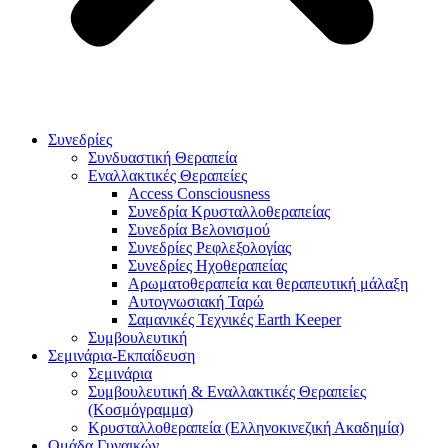
Συνεδρίες
Συνδυαστική Θεραπεία
Εναλλακτικές Θεραπείες
Access Consciousness
Συνεδρία Κρυσταλλοθεραπείας
Συνεδρία Βελονισμού
Συνεδρίες Ρεφλεξολογίας
Συνεδρίες Ηχοθεραπείας
Αρωματοθεραπεία και θεραπευτική μάλαξη
Αυτογνωσιακή Ταρώ
Σαμανικές Τεχνικές Earth Keeper
Συμβουλευτική
Σεμινάρια-Εκπαίδευση
Σεμινάρια
Συμβουλευτική & Εναλλακτικές Θεραπείες
(Κοσμόγραμμα)
Κρυσταλλοθεραπεία (Ελληνοκινεζική Ακαδημία)
Ομάδα Γυναικών