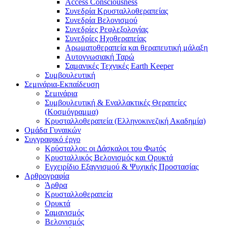
Access Consciousness
Συνεδρία Κρυσταλλοθεραπείας
Συνεδρία Βελονισμού
Συνεδρίες Ρεφλεξολογίας
Συνεδρίες Ηχοθεραπείας
Αρωματοθεραπεία και θεραπευτική μάλαξη
Αυτογνωσιακή Ταρώ
Σαμανικές Τεχνικές Earth Keeper
Συμβουλευτική
Σεμινάρια-Εκπαίδευση
Σεμινάρια
Συμβουλευτική & Εναλλακτικές Θεραπείες
(Κοσμόγραμμα)
Κρυσταλλοθεραπεία (Ελληνοκινεζική Ακαδημία)
Ομάδα Γυναικών
Συγγραφικό έργο
Κρύσταλλοι: οι Δάσκαλοι του Φωτός
Κρυσταλλικός Βελονισμός και Ορυκτά
Εγχειρίδιο Εξαγνισμού & Ψυχικής Προστασίας
Αρθρογραφία
Άρθρα
Κρυσταλλοθεραπεία
Ορυκτά
Σαμανισμός
Βελονισμός