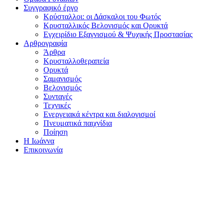
Συγγραφικό έργο
Κρύσταλλοι: οι Δάσκαλοι του Φωτός
Κρυσταλλικός Βελονισμός και Ορυκτά
Εγχειρίδιο Εξαγνισμού & Ψυχικής Προστασίας
Αρθρογραφία
Άρθρα
Κρυσταλλοθεραπεία
Ορυκτά
Σαμανισμός
Βελονισμός
Συνταγές
Τεχνικές
Ενεργειακά κέντρα και διαλογισμοί
Πνευματικά παιχνίδια
Ποίηση
Η Ιωάννα
Επικοινωνία