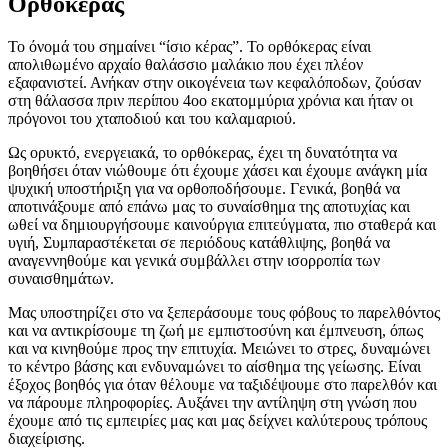
Ορθόκερας
Το όνομά του σημαίνει “ίσιο κέρας”. Το ορθόκερας είναι
απολιθωμένο αρχαίο θαλάσσιο μαλάκιο που έχει πλέον
εξαφανιστεί. Ανήκαν στην οικογένεια των κεφαλόποδων, ζούσαν
στη θάλασσα πριν περίπου 4οο εκατομμύρια χρόνια και ήταν οι
πρόγονοι του χταποδιού και του καλαμαριού.
Ως ορυκτό, ενεργειακά, το ορθόκερας, έχει τη δυνατότητα να
βοηθήσει όταν νιώθουμε ότι έχουμε χάσει και έχουμε ανάγκη μία
ψυχική υποστήριξη για να ορθοποδήσουμε. Γενικά, βοηθά να
αποτινάξουμε από επάνω μας το συναίσθημα της αποτυχίας και
ωθεί να δημιουργήσουμε καινούργια επιτεύγματα, πιο σταθερά και
υγιή, Συμπαραστέκεται σε περιόδους κατάθλιψης, βοηθά να
αναγεννηθούμε και γενικά συμβάλλει στην ισορροπία των
συναισθημάτων.
Μας υποστηρίζει στο να ξεπεράσουμε τους φόβους το παρελθόντος
και να αντικρίσουμε τη ζωή με εμπιστοσύνη και έμπνευση, όπως
και να κινηθούμε προς την επιτυχία. Μειώνει το στρες, δυναμώνει
το κέντρο βάσης και ενδυναμώνει το αίσθημα της γείωσης. Είναι
έξοχος βοηθός για όταν θέλουμε να ταξιδέψουμε στο παρελθόν και
να πάρουμε πληροφορίες. Αυξάνει την αντίληψη στη γνώση που
έχουμε από τις εμπειρίες μας και μας δείχνει καλύτερους τρόπους
διαχείρισης.