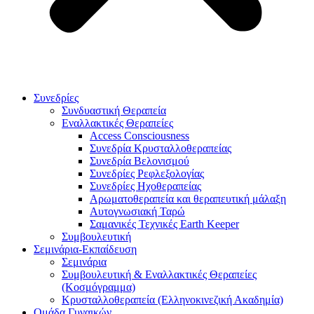
Συνεδρίες
Συνδυαστική Θεραπεία
Εναλλακτικές Θεραπείες
Access Consciousness
Συνεδρία Κρυσταλλοθεραπείας
Συνεδρία Βελονισμού
Συνεδρίες Ρεφλεξολογίας
Συνεδρίες Ηχοθεραπείας
Αρωματοθεραπεία και θεραπευτική μάλαξη
Αυτογνωσιακή Ταρώ
Σαμανικές Τεχνικές Earth Keeper
Συμβουλευτική
Σεμινάρια-Εκπαίδευση
Σεμινάρια
Συμβουλευτική & Εναλλακτικές Θεραπείες
(Κοσμόγραμμα)
Κρυσταλλοθεραπεία (Ελληνοκινεζική Ακαδημία)
Ομάδα Γυναικών