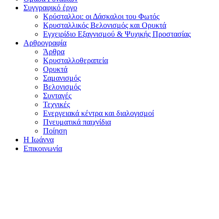
Συγγραφικό έργο
Κρύσταλλοι: οι Δάσκαλοι του Φωτός
Κρυσταλλικός Βελονισμός και Ορυκτά
Εγχειρίδιο Εξαγνισμού & Ψυχικής Προστασίας
Αρθρογραφία
Άρθρα
Κρυσταλλοθεραπεία
Ορυκτά
Σαμανισμός
Βελονισμός
Συνταγές
Τεχνικές
Ενεργειακά κέντρα και διαλογισμοί
Πνευματικά παιχνίδια
Ποίηση
Η Ιωάννα
Επικοινωνία