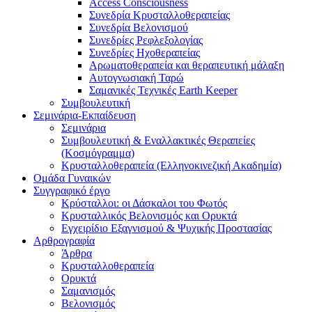
Access Consciousness
Συνεδρία Κρυσταλλοθεραπείας
Συνεδρία Βελονισμού
Συνεδρίες Ρεφλεξολογίας
Συνεδρίες Ηχοθεραπείας
Αρωματοθεραπεία και θεραπευτική μάλαξη
Αυτογνωσιακή Ταρώ
Σαμανικές Τεχνικές Earth Keeper
Συμβουλευτική
Σεμινάρια-Εκπαίδευση
Σεμινάρια
Συμβουλευτική & Εναλλακτικές Θεραπείες
(Κοσμόγραμμα)
Κρυσταλλοθεραπεία (Ελληνοκινεζική Ακαδημία)
Ομάδα Γυναικών
Συγγραφικό έργο
Κρύσταλλοι: οι Δάσκαλοι του Φωτός
Κρυσταλλικός Βελονισμός και Ορυκτά
Εγχειρίδιο Εξαγνισμού & Ψυχικής Προστασίας
Αρθρογραφία
Άρθρα
Κρυσταλλοθεραπεία
Ορυκτά
Σαμανισμός
Βελονισμός