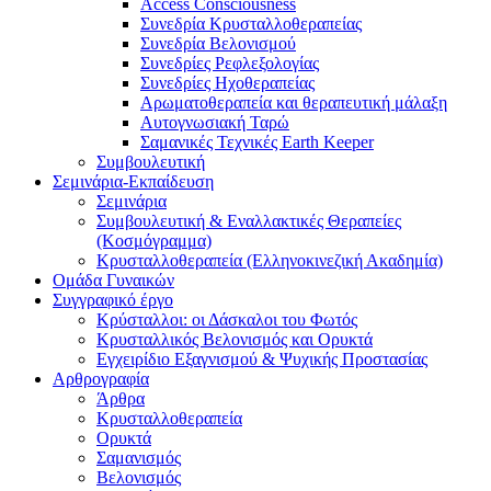
Access Consciousness
Συνεδρία Κρυσταλλοθεραπείας
Συνεδρία Βελονισμού
Συνεδρίες Ρεφλεξολογίας
Συνεδρίες Ηχοθεραπείας
Αρωματοθεραπεία και θεραπευτική μάλαξη
Αυτογνωσιακή Ταρώ
Σαμανικές Τεχνικές Earth Keeper
Συμβουλευτική
Σεμινάρια-Εκπαίδευση
Σεμινάρια
Συμβουλευτική & Εναλλακτικές Θεραπείες
(Κοσμόγραμμα)
Κρυσταλλοθεραπεία (Ελληνοκινεζική Ακαδημία)
Ομάδα Γυναικών
Συγγραφικό έργο
Κρύσταλλοι: οι Δάσκαλοι του Φωτός
Κρυσταλλικός Βελονισμός και Ορυκτά
Εγχειρίδιο Εξαγνισμού & Ψυχικής Προστασίας
Αρθρογραφία
Άρθρα
Κρυσταλλοθεραπεία
Ορυκτά
Σαμανισμός
Βελονισμός