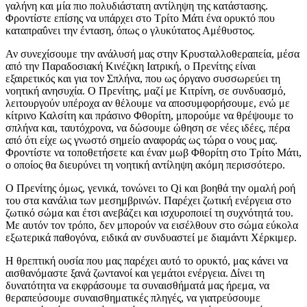
γαλήνη και μία πιο πολυδιάστατη αντίληψη της κατάστασης.
Φροντίστε επίσης να υπάρχει στο Τρίτο Μάτι ένα ορυκτό που
καταπραΰνει την ένταση, όπως ο γλυκύτατος Αμέθυστος.
Αν συνεχίσουμε την ανάλυσή μας στην Κρυσταλλοθεραπεία, μέσα
από την Παραδοσιακή Κινέζικη Ιατρική, ο Πρενίτης είναι
εξαιρετικός και για τον Σπλήνα, που ως όργανο συσσωρεύει τη
νοητική ανησυχία. Ο Πρενίτης, μαζί με Κιτρίνη, σε συνδυασμό,
λειτουργούν υπέροχα αν θέλουμε να αποσυμφορήσουμε, ενώ με
κίτρινο Καλσίτη και πράσινο Φθορίτη, μπορούμε να θρέψουμε το
σπλήνα και, ταυτόχρονα, να δώσουμε ώθηση σε νέες ιδέες, πέρα
από ότι είχε ως γνωστό σημείο αναφοράς ως τώρα ο νους μας.
Φροντίστε να τοποθετήσετε και έναν μωβ Φθορίτη στο Τρίτο Μάτι,
ο οποίος θα διευρύνει τη νοητική αντίληψη ακόμη περισσότερο.
Ο Πρενίτης όμως, γενικά, τονώνει το Qi και βοηθά την ομαλή ροή
του στα κανάλια των μεσημβρινών. Παρέχει ζωτική ενέργεια στο
ζωτικό σώμα και έτσι ανεβάζει και ισχυροποιεί τη συχνότητά του.
Με αυτόν τον τρόπο, δεν μπορούν να εισέλθουν στο σώμα εύκολα
εξωτερικά παθογόνα, ειδικά αν συνδυαστεί με διαμάντι Χέρκιμερ.
Η θρεπτική ουσία που μας παρέχει αυτό το ορυκτό, μας κάνει να
αισθανόμαστε ξανά ζωντανοί και γεμάτοι ενέργεια. Δίνει τη
δυνατότητα να εκφράσουμε τα συναισθήματά μας ήρεμα, να
θεραπεύσουμε συναισθηματικές πληγές, να γιατρεύσουμε