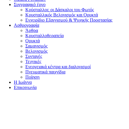
Συγγραφικό έργο
Κρύσταλλοι: οι Δάσκαλοι του Φωτός
Κρυσταλλικός Βελονισμός και Ορυκτά
Εγχειρίδιο Εξαγνισμού & Ψυχικής Προστασίας
Αρθρογραφία
Άρθρα
Κρυσταλλοθεραπεία
Ορυκτά
Σαμανισμός
Βελονισμός
Συνταγές
Τεχνικές
Ενεργειακά κέντρα και διαλογισμοί
Πνευματικά παιχνίδια
Ποίηση
Η Ιωάννα
Επικοινωνία