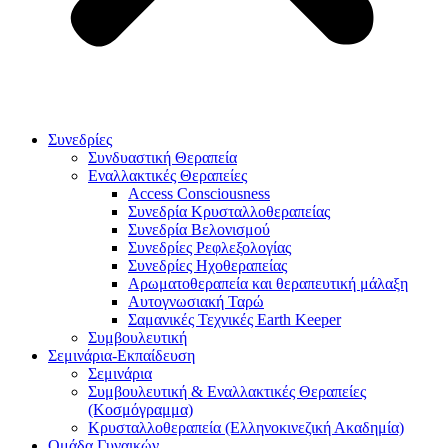
Συνεδρίες
Συνδυαστική Θεραπεία
Εναλλακτικές Θεραπείες
Access Consciousness
Συνεδρία Κρυσταλλοθεραπείας
Συνεδρία Βελονισμού
Συνεδρίες Ρεφλεξολογίας
Συνεδρίες Ηχοθεραπείας
Αρωματοθεραπεία και θεραπευτική μάλαξη
Αυτογνωσιακή Ταρώ
Σαμανικές Τεχνικές Earth Keeper
Συμβουλευτική
Σεμινάρια-Εκπαίδευση
Σεμινάρια
Συμβουλευτική & Εναλλακτικές Θεραπείες
(Κοσμόγραμμα)
Κρυσταλλοθεραπεία (Ελληνοκινεζική Ακαδημία)
Ομάδα Γυναικών