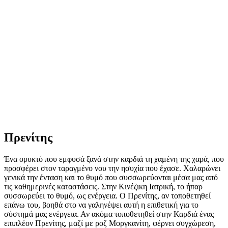
Πρενίτης
Ένα ορυκτό που εμφυσά ξανά στην καρδιά τη χαμένη της χαρά, που
προσφέρει στον ταραγμένο νου την ησυχία που έχασε. Χαλαρώνει
γενικά την ένταση και το θυμό που συσσωρεύονται μέσα μας από
τις καθημερινές καταστάσεις. Στην Κινέζικη Ιατρική, το ήπαρ
συσσωρεύει το θυμό, ως ενέργεια. Ο Πρενίτης, αν τοποθετηθεί
επάνω του, βοηθά στο να γαληνέψει αυτή η επιθετική για το
σύστημά μας ενέργεια. Αν ακόμα τοποθετηθεί στην Καρδιά ένας
επιπλέον Πρενίτης, μαζί με ροζ Μοργκανίτη, φέρνει συγχώρεση,