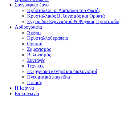
Συγγραφικό έργο
Κρύσταλλοι: οι Δάσκαλοι του Φωτός
Κρυσταλλικός Βελονισμός και Ορυκτά
Εγχειρίδιο Εξαγνισμού & Ψυχικής Προστασίας
Αρθρογραφία
Άρθρα
Κρυσταλλοθεραπεία
Ορυκτά
Σαμανισμός
Βελονισμός
Συνταγές
Τεχνικές
Ενεργειακά κέντρα και διαλογισμοί
Πνευματικά παιχνίδια
Ποίηση
Η Ιωάννα
Επικοινωνία