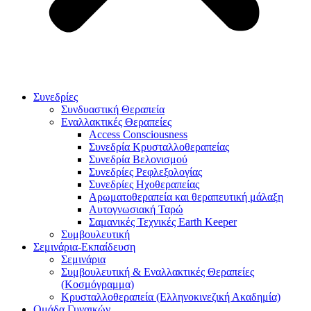
Συνεδρίες
Συνδυαστική Θεραπεία
Εναλλακτικές Θεραπείες
Access Consciousness
Συνεδρία Κρυσταλλοθεραπείας
Συνεδρία Βελονισμού
Συνεδρίες Ρεφλεξολογίας
Συνεδρίες Ηχοθεραπείας
Αρωματοθεραπεία και θεραπευτική μάλαξη
Αυτογνωσιακή Ταρώ
Σαμανικές Τεχνικές Earth Keeper
Συμβουλευτική
Σεμινάρια-Εκπαίδευση
Σεμινάρια
Συμβουλευτική & Εναλλακτικές Θεραπείες
(Κοσμόγραμμα)
Κρυσταλλοθεραπεία (Ελληνοκινεζική Ακαδημία)
Ομάδα Γυναικών