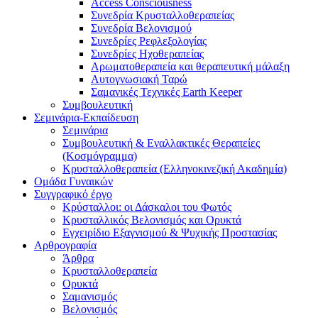
Access Consciousness
Συνεδρία Κρυσταλλοθεραπείας
Συνεδρία Βελονισμού
Συνεδρίες Ρεφλεξολογίας
Συνεδρίες Ηχοθεραπείας
Αρωματοθεραπεία και θεραπευτική μάλαξη
Αυτογνωσιακή Ταρώ
Σαμανικές Τεχνικές Earth Keeper
Συμβουλευτική
Σεμινάρια-Εκπαίδευση
Σεμινάρια
Συμβουλευτική & Εναλλακτικές Θεραπείες
(Κοσμόγραμμα)
Κρυσταλλοθεραπεία (Ελληνοκινεζική Ακαδημία)
Ομάδα Γυναικών
Συγγραφικό έργο
Κρύσταλλοι: οι Δάσκαλοι του Φωτός
Κρυσταλλικός Βελονισμός και Ορυκτά
Εγχειρίδιο Εξαγνισμού & Ψυχικής Προστασίας
Αρθρογραφία
Άρθρα
Κρυσταλλοθεραπεία
Ορυκτά
Σαμανισμός
Βελονισμός