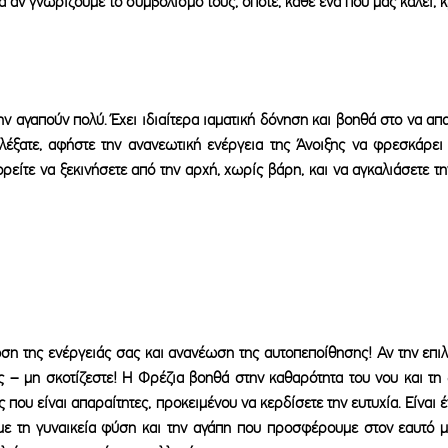
ά αν γνωρίζουμε το συμβολισμό τους, οπότε, κάθε ένα που μας καλεί, κ
την αγαπούν πολύ. Έχει ιδιαίτερα ιαματική δόνηση και βοηθά στο να απα
ιλέξατε, αφήστε την ανανεωτική ενέργεια της Άνοιξης να φρεσκάρει
ρείτε να ξεκινήσετε από την αρχή, χωρίς βάρη, και να αγκαλιάσετε τη
ση της ενέργειάς σας και ανα
νέωση της αυτοπεποίθησης! Αν την επιλ
 – μη σκοτίζεστε! Η Φρέζια βοηθά στην καθαρότητα του νου και τη
που είναι απαραίτητες, προκειμένου να κερδίσετε την ευτυχία. Είναι
ε τη γυναικεία φύση και την αγάπη που προσφέρουμε στον εαυτό μα