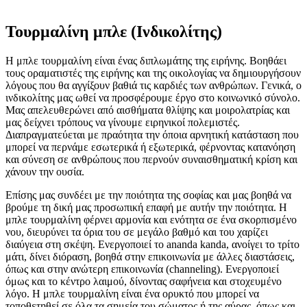
Τουρμαλίνη μπλε (Ινδικολίτης)
Η μπλε τουρμαλίνη είναι ένας διπλωμάτης της ειρήνης. Βοηθάει
τους οραματιστές της ειρήνης και της οικολογίας να δημιουργήσουν
λόγους που θα αγγίξουν βαθιά τις καρδιές των ανθρώπων. Γενικά, ο
ινδικολίτης μας ωθεί να προσφέρουμε έργο στο κοινωνικό σύνολο.
Μας απελευθερώνει από αισθήματα θλίψης και μοιρολατρίας και
μας δείχνει τρόπους να γίνουμε ειρηνικοί πολεμιστές.
Διαπραγματεύεται με πραότητα την όποια αρνητική κατάσταση που
μπορεί να περνάμε εσωτερικά ή εξωτερικά, φέρνοντας κατανόηση
και σύνεση σε ανθρώπους που περνούν συναισθηματική κρίση και
χάνουν την ουσία.
Επίσης μας συνδέει με την ποιότητα της σοφίας και μας βοηθά να
βρούμε τη δική μας προσωπική επαφή με αυτήν την ποιότητα. H
μπλε τουρμαλίνη φέρνει αρμονία και ενότητα σε ένα σκορπισμένο
νου, διευρύνει τα όρια του σε μεγάλο βαθμό και του χαρίζει
διαύγεια στη σκέψη. Ενεργοποιεί το ananda kanda, ανοίγει το τρίτο
μάτι, δίνει διόραση, βοηθά στην επικοινωνία με άλλες διαστάσεις,
όπως και στην ανώτερη επικοινωνία (channeling). Ενεργοποιεί
όμως και το κέντρο λαιμού, δίνοντας σαφήνεια και στοχευμένο
λόγο. Η μπλε τουρμαλίνη είναι ένα ορυκτό που μπορεί να
τοποθετηθεί σε όλα τα σημεία του σώματος ή της αύρας, όπως και