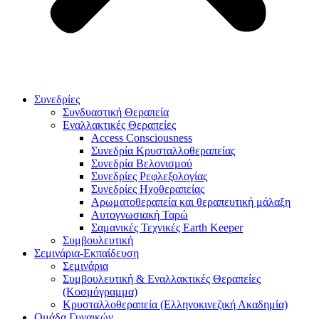
Συνεδρίες
Συνδυαστική Θεραπεία
Εναλλακτικές Θεραπείες
Access Consciousness
Συνεδρία Κρυσταλλοθεραπείας
Συνεδρία Βελονισμού
Συνεδρίες Ρεφλεξολογίας
Συνεδρίες Ηχοθεραπείας
Αρωματοθεραπεία και θεραπευτική μάλαξη
Αυτογνωσιακή Ταρώ
Σαμανικές Τεχνικές Earth Keeper
Συμβουλευτική
Σεμινάρια-Εκπαίδευση
Σεμινάρια
Συμβουλευτική & Εναλλακτικές Θεραπείες
(Κοσμόγραμμα)
Κρυσταλλοθεραπεία (Ελληνοκινεζική Ακαδημία)
Ομάδα Γυναικών