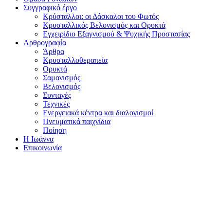
Συγγραφικό έργο
Κρύσταλλοι: οι Δάσκαλοι του Φωτός
Κρυσταλλικός Βελονισμός και Ορυκτά
Εγχειρίδιο Εξαγνισμού & Ψυχικής Προστασίας
Αρθρογραφία
Άρθρα
Κρυσταλλοθεραπεία
Ορυκτά
Σαμανισμός
Βελονισμός
Συνταγές
Τεχνικές
Ενεργειακά κέντρα και διαλογισμοί
Πνευματικά παιχνίδια
Ποίηση
Η Ιωάννα
Επικοινωνία