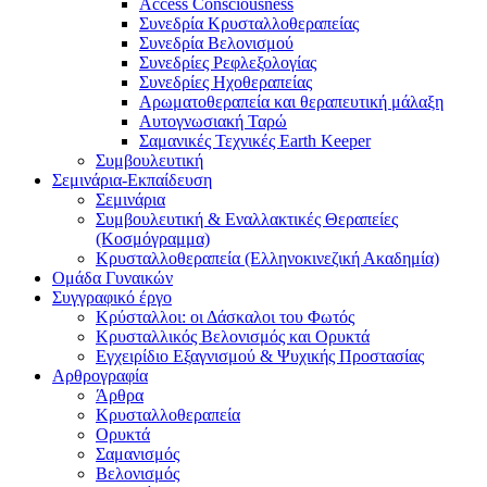
Access Consciousness
Συνεδρία Κρυσταλλοθεραπείας
Συνεδρία Βελονισμού
Συνεδρίες Ρεφλεξολογίας
Συνεδρίες Ηχοθεραπείας
Αρωματοθεραπεία και θεραπευτική μάλαξη
Αυτογνωσιακή Ταρώ
Σαμανικές Τεχνικές Earth Keeper
Συμβουλευτική
Σεμινάρια-Εκπαίδευση
Σεμινάρια
Συμβουλευτική & Εναλλακτικές Θεραπείες
(Κοσμόγραμμα)
Κρυσταλλοθεραπεία (Ελληνοκινεζική Ακαδημία)
Ομάδα Γυναικών
Συγγραφικό έργο
Κρύσταλλοι: οι Δάσκαλοι του Φωτός
Κρυσταλλικός Βελονισμός και Ορυκτά
Εγχειρίδιο Εξαγνισμού & Ψυχικής Προστασίας
Αρθρογραφία
Άρθρα
Κρυσταλλοθεραπεία
Ορυκτά
Σαμανισμός
Βελονισμός