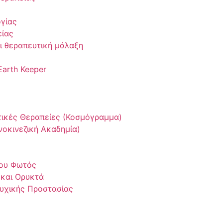
γίας
είας
ι θεραπευτική μάλαξη
Earth Keeper
τικές Θεραπείες (Κοσμόγραμμα)
οκινεζική Ακαδημία)
του Φωτός
 και Ορυκτά
Ψυχικής Προστασίας