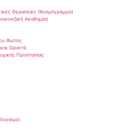
τικές Θεραπείες (Κοσμόγραμμα)
οκινεζική Ακαδημία)
του Φωτός
 και Ορυκτά
Ψυχικής Προστασίας
αλογισμοί