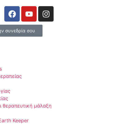
ην συνεδρία σου
s
θεραπείας
γίας
είας
ι θεραπευτική μάλαξη
Earth Keeper