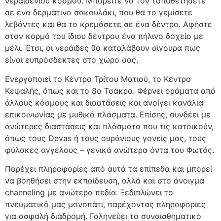
νεραιδένιου κόσμου. Μπορείτε να τον τοποθετήσετε
σε ένα δερμάτινο σακουλάκι, που θα το γεμίσετε
λεβάντες και θα το κρεμάσετε σε ένα δέντρο. Αφήστε
στον κορμό του ίδιου δέντρου ένα πήλινο δοχείο με
μέλι. Έτσι, οι νεράιδες θα καταλάβουν σίγουρα πως
είναι ευπρόσδεκτες στο χώρο σας.
Ενεργοποιεί το Κέντρο Τρίτου Ματιού, το Κέντρο
Κεφαλής, όπως και το 8ο Τσάκρα. Φέρνει οράματα από
άλλους κόσμους και διαστάσεις και ανοίγει κανάλια
επικοινωνίας με μυθικά πλάσματα. Επίσης, συνδέει με
ανώτερες διαστάσεις και πλάσματα που τις κατοικούν,
όπως τους Devas ή τους ουράνιους γονείς μας, τους
φύλακες αγγέλους – γενικά ανώτερα όντα του Φωτός.
Παρέχει πληροφορίες από αυτά τα επίπεδα και μπορεί
να βοηθήσει στην εκπαίδευση, αλλά και στο άνοιγμα
channeling με ανώτερα πεδία. Ξεδιπλώνει το
πνευματικό μας μονοπάτι, παρέχοντας πληροφορίες
για ασφαλή διαδρομή. Γαληνεύει το συναισθηματικό