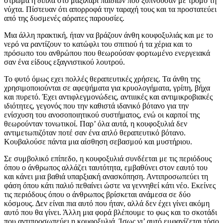
στρώμα ή δίπλα στο μαξιλάρι παιδιών που ξυπνούσαν με τρόμο τη
νύχτα. Πίστευαν ότι απορροφά την ταραχή τους και τα προστατεύει
από της δυσμενές αόρατες παρουσίες.
Μια άλλη πρακτική, ήταν να βράζουν άνθη κουφοξυλιάς και με το
νερό να ραντίζουν το κατώφλι του σπιτιού ή τα χέρια και το
πρόσωπο του ανθρώπου που θεωρούσαν φορτωμένο ενεργειακά
σαν ένα είδους εξαγνιστικού λουτρού.
Το φυτό όμως εχει πολλές θεραπευτικές χρήσεις. Τα άνθη της
χρησιμοποιούνται σε αφεψήματα για κρυολογήματα, γρίπη, βήχα
και πυρετό. Έχει αντιφλεγμονώδεις, αντιιικές και αντιμικροβιακές
ιδιότητες, γεγονός που την καθιστά ιδανικό βότανο για την
ενίσχυση του ανοσοποιητικού συστήματος, ενώ οι καρποί της
θεωρούνταν τονωτικοί. Παρ’ όλα αυτά, η κουφοξυλιά δεν
αντιμετωπιζόταν ποτέ σαν ένα απλό θεραπευτικό βότανο.
Κουβαλούσε πάντα μια αίσθηση σεβασμού και μυστήριου.
Σε συμβολικό επίπεδο, η κουφοξυλιά συνδέεται με τις περιόδους
όπου ο άνθρωπος αλλάζει ταυτότητα, εμβαθύνει στον εαυτό του
και κάνει μια βαθιά υπαρξιακή ανασκόπηση. Αντιπροσωπεύει τη
φάση όπου κάτι παλιό πεθαίνει ώστε να γεννηθεί κάτι νέο. Εκείνες
τις περιόδους όπου ο άνθρωπος βρίσκεται ανάμεσα σε δύο
κόσμους. Δεν είναι πια αυτό που ήταν, αλλά δεν έχει γίνει ακόμη
αυτό που θα γίνει. Άλλη μια φορά βλέπουμε το φως και το σκοτάδι
που αντιπροσωπεύει η κουφοξυλιά. Ίσως γι’ αυτό εμφανίζεται τόσο