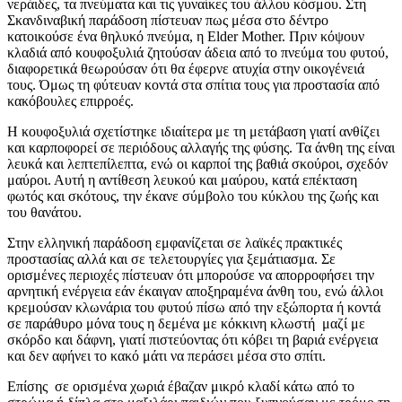
νεράιδες, τα πνεύματα και τις γυναίκες του άλλου κόσμου. Στη
Σκανδιναβική παράδοση πίστευαν πως μέσα στο δέντρο
κατοικούσε ένα θηλυκό πνεύμα, η Elder Mother. Πριν κόψουν
κλαδιά από κουφοξυλιά ζητούσαν άδεια από το πνεύμα του φυτού,
διαφορετικά θεωρούσαν ότι θα έφερνε ατυχία στην οικογένειά
τους. Όμως τη φύτευαν κοντά στα σπίτια τους για προστασία από
κακόβουλες επιρροές.
Η κουφοξυλιά σχετίστηκε ιδιαίτερα με τη μετάβαση γιατί ανθίζει
και καρποφορεί σε περιόδους αλλαγής της φύσης. Τα άνθη της είναι
λευκά και λεπτεπίλεπτα, ενώ οι καρποί της βαθιά σκούροι, σχεδόν
μαύροι. Αυτή η αντίθεση λευκού και μαύρου, κατά επέκταση
φωτός και σκότους, την έκανε σύμβολο του κύκλου της ζωής και
του θανάτου.
Στην ελληνική παράδοση εμφανίζεται σε λαϊκές πρακτικές
προστασίας αλλά και σε τελετουργίες για ξεμάτιασμα. Σε
ορισμένες περιοχές πίστευαν ότι μπορούσε να απορροφήσει την
αρνητική ενέργεια εάν έκαιγαν αποξηραμένα άνθη του, ενώ άλλοι
κρεμούσαν κλωνάρια του φυτού πίσω από την εξώπορτα ή κοντά
σε παράθυρο μόνα τους η δεμένα με κόκκινη κλωστή μαζί με
σκόρδο και δάφνη, γιατί πιστεύοντας ότι κόβει τη βαριά ενέργεια
και δεν αφήνει το κακό μάτι να περάσει μέσα στο σπίτι.
Επίσης σε ορισμένα χωριά έβαζαν μικρό κλαδί κάτω από το