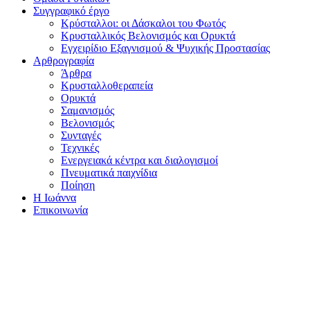
Συγγραφικό έργο
Κρύσταλλοι: οι Δάσκαλοι του Φωτός
Κρυσταλλικός Βελονισμός και Ορυκτά
Εγχειρίδιο Εξαγνισμού & Ψυχικής Προστασίας
Αρθρογραφία
Άρθρα
Κρυσταλλοθεραπεία
Ορυκτά
Σαμανισμός
Βελονισμός
Συνταγές
Τεχνικές
Ενεργειακά κέντρα και διαλογισμοί
Πνευματικά παιχνίδια
Ποίηση
Η Ιωάννα
Επικοινωνία