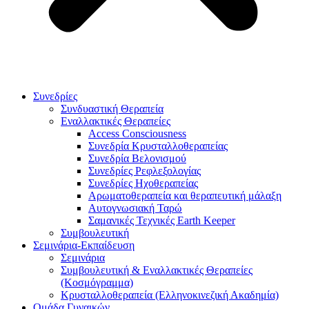
Συνεδρίες
Συνδυαστική Θεραπεία
Εναλλακτικές Θεραπείες
Access Consciousness
Συνεδρία Κρυσταλλοθεραπείας
Συνεδρία Βελονισμού
Συνεδρίες Ρεφλεξολογίας
Συνεδρίες Ηχοθεραπείας
Αρωματοθεραπεία και θεραπευτική μάλαξη
Αυτογνωσιακή Ταρώ
Σαμανικές Τεχνικές Earth Keeper
Συμβουλευτική
Σεμινάρια-Εκπαίδευση
Σεμινάρια
Συμβουλευτική & Εναλλακτικές Θεραπείες
(Κοσμόγραμμα)
Κρυσταλλοθεραπεία (Ελληνοκινεζική Ακαδημία)
Ομάδα Γυναικών