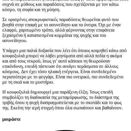
συχνά σε μύθους και παραδόσεις που σχετίζονται με τον κάτω
κόσμο, τη σοφία και τη μύηση.
Σε ορισμένες αποκρυφιστικές παραδόσεις θεωρείται φυτό που
βοηθά στην επαφή με το ασυνείδητο και τα όνειρα. Όχι με έναν
ελαφρύ, χαριτωμένο τρόπο, αλλά φέρνοντας στην επιφάνεια
ξεχασμένα ή καταπιεσμένα κομμάτια της ψυχής και του
ασυνείδητου.
Υπάρχει μια παλιά δοξασία που λέει ότι όποιος κοιμηθεί κάτω από
κουφοξυλιά μπορεί να λάβει μηνύματα από αλλά πεδία η ακόμα
και από τους νεκρού, ίσως γι’ αυτό κάποιοι τη θεωρούσαν
επικίνδυνη, επειδή πίστευαν ότι ανοίγει περάσματα σε άλλους
κόσμους. Δεν έχει τόσο ηλιακή ενέργεια. Είναι συνδεδεμένο
περισσότερο με το φεγγάρι. Είναι πιο ονειρικό, πιο συνδεδεμένο
με τη σκιά και το μυστήριο.
Η κουφοξυλιά δημιουργεί μια παράξενη έλξη. Ίσως επειδή
συμβολίζει τη διαδικασία της μεταμόρφωσης, το διάστημα της
τριβής όπου η ψυχή διαπραγματεύεται με το σκοτάδι και το φως
της. Εκείνη την ιερή στιγμή όπου όλα σωπαίνουν και βαθαίνουν.
μοιράστε