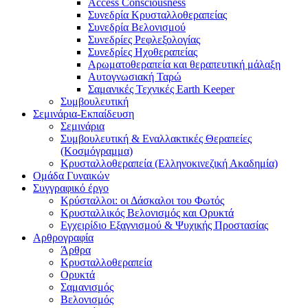
Access Consciousness
Συνεδρία Κρυσταλλοθεραπείας
Συνεδρία Βελονισμού
Συνεδρίες Ρεφλεξολογίας
Συνεδρίες Ηχοθεραπείας
Αρωματοθεραπεία και θεραπευτική μάλαξη
Αυτογνωσιακή Ταρώ
Σαμανικές Τεχνικές Earth Keeper
Συμβουλευτική
Σεμινάρια-Εκπαίδευση
Σεμινάρια
Συμβουλευτική & Εναλλακτικές Θεραπείες
(Κοσμόγραμμα)
Κρυσταλλοθεραπεία (Ελληνοκινεζική Ακαδημία)
Ομάδα Γυναικών
Συγγραφικό έργο
Κρύσταλλοι: οι Δάσκαλοι του Φωτός
Κρυσταλλικός Βελονισμός και Ορυκτά
Εγχειρίδιο Εξαγνισμού & Ψυχικής Προστασίας
Αρθρογραφία
Άρθρα
Κρυσταλλοθεραπεία
Ορυκτά
Σαμανισμός
Βελονισμός