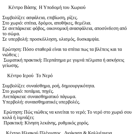
Κέντρο Βάσης Η Υποδομή του Χωριού
Συμβολίζει: ασφάλεια, επιβίωση, ρίζες.
Στο χωριό: σπίτια, δρόμοι, αποθήκες, θεμέλια.
Σε ανεπάρκεια: φόβος, οικονομική ανασφάλεια, αποσύνδεση από
το σώμα.
Σε υπερβολή: προσκόλληση, υλισμός, δυσκαμψία.
Ερώτηση: Πόσο σταθερά είναι τα σπίτια πως τα βλέπεις και τα
νιώθεις ;
Σωματική πρακτική: Περπάτημα με γυμνά πέλματα ή ασκήσεις
γείωσης.
Κέντρο Ιερού Το Νερό
Συμβολίζει: συναίσθημα, ροή, δημιουργικότητα.
Στο χωριό: ποτάμια, πηγές.
Ανεπάρκεια: συναισθηματικό πάγωμα.
Υπερβολή: συναισθηματικές υπερβολές.
Ερώτηση: Πώς νιώθεις να κινείται το νερό; Το νερό στο χωριό σου
κυλά ή λιμνάζει;
Πρακτική: Κίνηση λεκάνης, ρυθμικός χορός.
Κέντρο Ηλιακού Πλέγματος Διοίκηση & Καλλιέργεια