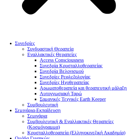
Συνεδρίες
Συνδυαστική Θεραπεία
Εναλλακτικές Θεραπείες
Access Consciousness
Συνεδρία Κρυσταλλοθεραπείας
Συνεδρία Βελονισμού
Συνεδρίες Ρεφλεξολογίας
Συνεδρίες Ηχοθεραπείας
Αρωματοθεραπεία και θεραπευτική μάλαξη
Αυτογνωσιακή Ταρώ
Σαμανικές Τεχνικές Earth Keeper
Συμβουλευτική
Σεμινάρια-Εκπαίδευση
Σεμινάρια
Συμβουλευτική & Εναλλακτικές Θεραπείες
(Κοσμόγραμμα)
Κρυσταλλοθεραπεία (Ελληνοκινεζική Ακαδημία)
Ομάδα Γυναικών