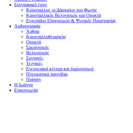
Συγγραφικό έργο
Κρύσταλλοι: οι Δάσκαλοι του Φωτός
Κρυσταλλικός Βελονισμός και Ορυκτά
Εγχειρίδιο Εξαγνισμού & Ψυχικής Προστασίας
Αρθρογραφία
Άρθρα
Κρυσταλλοθεραπεία
Ορυκτά
Σαμανισμός
Βελονισμός
Συνταγές
Τεχνικές
Ενεργειακά κέντρα και διαλογισμοί
Πνευματικά παιχνίδια
Ποίηση
Η Ιωάννα
Επικοινωνία