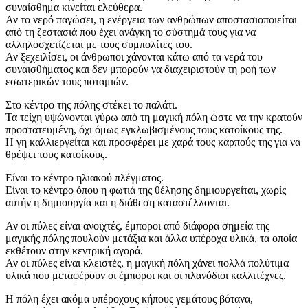
συναίσθημα κινείται ελεύθερα.
Αν το νερό παγώσει, η ενέργεια των ανθρώπων αποστασιοποιείται
από τη ζεστασιά που έχει ανάγκη το σύστημά τους για να
αλληλοσχετίζεται με τους συμπολίτες του.
Αν ξεχειλίσει, οι άνθρωποι χάνονται κάτω από τα νερά του
συναισθήματος και δεν μπορούν να διαχειριστούν τη ροή των
εσωτερικών τους ποταμιών.
Στο κέντρο της πόλης στέκει το παλάτι.
Τα τείχη υψώνονται γύρω από τη μαγική πόλη ώστε να την κρατούν
προστατευμένη, όχι όμως εγκλωβισμένους τους κατοίκους της.
Η γη καλλιεργείται και προσφέρει με χαρά τους καρπούς της για να
θρέψει τους κατοίκους.
Είναι το κέντρο ηλιακού πλέγματος.
Είναι το κέντρο όπου η φωτιά της θέλησης δημιουργείται, χωρίς
αυτήν η δημιουργία και η διάθεση καταστέλλονται.
Αν οι πύλες είναι ανοιχτές, έμποροι από διάφορα σημεία της
μαγικής πόλης πουλούν μετάξια και άλλα υπέροχα υλικά, τα οποία
εκθέτουν στην κεντρική αγορά.
Αν οι πύλες είναι κλειστές, η μαγική πόλη χάνει πολλά πολύτιμα
υλικά που μεταφέρουν οι έμποροι και οι πλανόδιοι καλλιτέχνες.
Η πόλη έχει ακόμα υπέροχους κήπους γεμάτους βότανα,