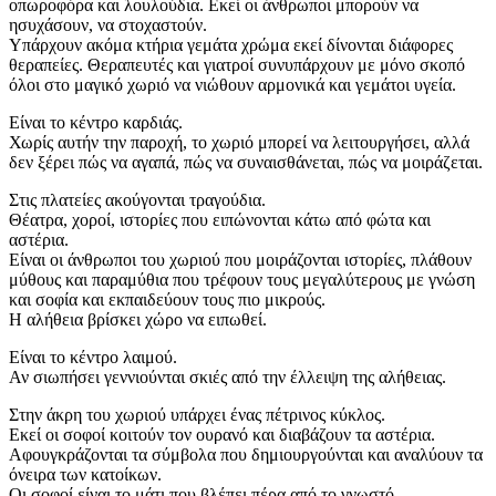
οπωροφόρα και λουλούδια. Εκεί οι άνθρωποι μπορούν να
ησυχάσουν, να στοχαστούν.
Υπάρχουν ακόμα κτήρια γεμάτα χρώμα εκεί δίνονται διάφορες
θεραπείες. Θεραπευτές και γιατροί συνυπάρχουν με μόνο σκοπό
όλοι στο μαγικό χωριό να νιώθουν αρμονικά και γεμάτοι υγεία.
Είναι το κέντρο καρδιάς.
Χωρίς αυτήν την παροχή, το χωριό μπορεί να λειτουργήσει, αλλά
δεν ξέρει πώς να αγαπά, πώς να συναισθάνεται, πώς να μοιράζεται.
Στις πλατείες ακούγονται τραγούδια.
Θέατρα, χοροί, ιστορίες που ειπώνονται κάτω από φώτα και
αστέρια.
Είναι οι άνθρωποι του χωριού που μοιράζονται ιστορίες, πλάθουν
μύθους και παραμύθια που τρέφουν τους μεγαλύτερους με γνώση
και σοφία και εκπαιδεύουν τους πιο μικρούς.
Η αλήθεια βρίσκει χώρο να ειπωθεί.
Είναι το κέντρο λαιμού.
Αν σιωπήσει γεννιούνται σκιές από την έλλειψη της αλήθειας.
Στην άκρη του χωριού υπάρχει ένας πέτρινος κύκλος.
Εκεί οι σοφοί κοιτούν τον ουρανό και διαβάζουν τα αστέρια.
Αφουγκράζονται τα σύμβολα που δημιουργούνται και αναλύουν τα
όνειρα των κατοίκων.
Οι σοφοί είναι το μάτι που βλέπει πέρα από το γνωστό.