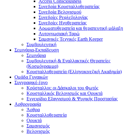
Access Consciousness
Συνεδρία Κρυσταλλοθεραπείας
Συνεδρία Βελονισμού
Συνεδρίες Ρεφλεξολογίας
Συνεδρίες Ηχοθεραπείας
Αρωματοθεραπεία και θεραπευτική μάλαξη
Αυτογνωσιακή Ταρώ
Σαμανικές Τεχνικές Earth Keeper
Συμβουλευτική
Σεμινάρια-Εκπαίδευση
Σεμινάρια
Συμβουλευτική & Εναλλακτικές Θεραπείες
(Κοσμόγραμμα)
Κρυσταλλοθεραπεία (Ελληνοκινεζική Ακαδημία)
Ομάδα Γυναικών
Συγγραφικό έργο
Κρύσταλλοι: οι Δάσκαλοι του Φωτός
Κρυσταλλικός Βελονισμός και Ορυκτά
Εγχειρίδιο Εξαγνισμού & Ψυχικής Προστασίας
Αρθρογραφία
Άρθρα
Κρυσταλλοθεραπεία
Ορυκτά
Σαμανισμός
Βελονισμός