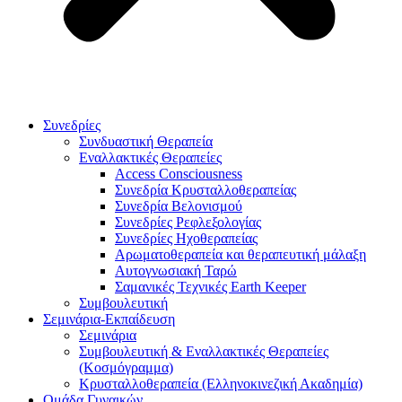
Συνεδρίες
Συνδυαστική Θεραπεία
Εναλλακτικές Θεραπείες
Access Consciousness
Συνεδρία Κρυσταλλοθεραπείας
Συνεδρία Βελονισμού
Συνεδρίες Ρεφλεξολογίας
Συνεδρίες Ηχοθεραπείας
Αρωματοθεραπεία και θεραπευτική μάλαξη
Αυτογνωσιακή Ταρώ
Σαμανικές Τεχνικές Earth Keeper
Συμβουλευτική
Σεμινάρια-Εκπαίδευση
Σεμινάρια
Συμβουλευτική & Εναλλακτικές Θεραπείες
(Κοσμόγραμμα)
Κρυσταλλοθεραπεία (Ελληνοκινεζική Ακαδημία)
Ομάδα Γυναικών