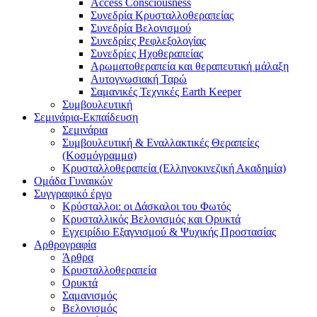
Access Consciousness
Συνεδρία Κρυσταλλοθεραπείας
Συνεδρία Βελονισμού
Συνεδρίες Ρεφλεξολογίας
Συνεδρίες Ηχοθεραπείας
Αρωματοθεραπεία και θεραπευτική μάλαξη
Αυτογνωσιακή Ταρώ
Σαμανικές Τεχνικές Earth Keeper
Συμβουλευτική
Σεμινάρια-Εκπαίδευση
Σεμινάρια
Συμβουλευτική & Εναλλακτικές Θεραπείες
(Κοσμόγραμμα)
Κρυσταλλοθεραπεία (Ελληνοκινεζική Ακαδημία)
Ομάδα Γυναικών
Συγγραφικό έργο
Κρύσταλλοι: οι Δάσκαλοι του Φωτός
Κρυσταλλικός Βελονισμός και Ορυκτά
Εγχειρίδιο Εξαγνισμού & Ψυχικής Προστασίας
Αρθρογραφία
Άρθρα
Κρυσταλλοθεραπεία
Ορυκτά
Σαμανισμός
Βελονισμός