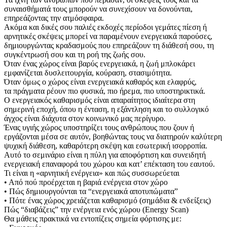
συναισθήματά τους μπορούν να συνεχίσουν να δονούνται,
επηρεάζοντας την ατμόσφαιρα.
Ακόμα και δικές σου παλιές εκδοχές περίοδοι γεμάτες πίεση ή
αρνητικές σκέψεις μπορεί να παραμένουν ενεργειακά παρούσες,
δημιουργώντας κραδασμούς που επηρεάζουν τη διάθεσή σου, τη
συγκέντρωσή σου και τη ροή της ζωής σου.
Όταν ένας χώρος είναι βαρύς ενεργειακά, η ζωή μπλοκάρει
εμφανίζεται δυσλειτουργία, κούραση, στασιμότητα.
Όταν όμως ο χώρος είναι ενεργειακά καθαρός και ελαφρύς,
τα πράγματα ρέουν πιο φυσικά, πιο ήρεμα, πιο υποστηρικτικά.
Ο ενεργειακός καθαρισμός είναι απαραίτητος ιδιαίτερα στη
σημερινή εποχή, όπου η ένταση, η εξάντληση και το συλλογικό
άγχος είναι διάχυτα στον κοινωνικό μας περίγυρο.
Ένας υγιής χώρος υποστηρίζει τους ανθρώπους που ζουν ή
εργάζονται μέσα σε αυτόν, βοηθώντας τους να διατηρούν καλύτερη
ψυχική διάθεση, καθαρότερη σκέψη και εσωτερική ισορροπία.
Αυτό το σεμινάριο είναι η πύλη για αποφόρτιση και συνειδητή
ενεργειακή επαναφορά του χώρου και κατ’ επέκταση του εαυτού.
Τι είναι η «αρνητική ενέργεια» και πώς συσσωρεύεται
• Από πού προέρχεται η βαριά ενέργεια στον χώρο
• Πώς δημιουργούνται τα “ενεργειακά αποτυπώματα”
• Πότε ένας χώρος χρειάζεται καθαρισμό (σημάδια & ενδείξεις)
Πώς “διαβάζεις” την ενέργεια ενός χώρου (Energy Scan)
Θα μάθεις πρακτικά να εντοπίζεις σημεία φόρτισης με: