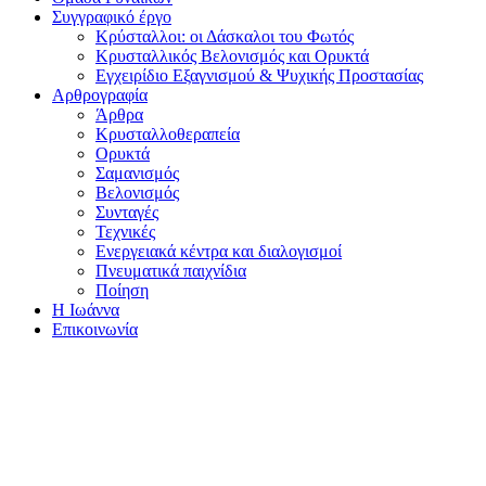
Συγγραφικό έργο
Κρύσταλλοι: οι Δάσκαλοι του Φωτός
Κρυσταλλικός Βελονισμός και Ορυκτά
Εγχειρίδιο Εξαγνισμού & Ψυχικής Προστασίας
Αρθρογραφία
Άρθρα
Κρυσταλλοθεραπεία
Ορυκτά
Σαμανισμός
Βελονισμός
Συνταγές
Τεχνικές
Ενεργειακά κέντρα και διαλογισμοί
Πνευματικά παιχνίδια
Ποίηση
Η Ιωάννα
Επικοινωνία