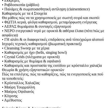
• Εκκρεμές
• Ραβδοσκοπία (ράβδοι)
• Παλάμες & σωματοαισθητική αντίληψη (clairsentience)
Καθαρισμός με τα 4 Στοιχεία
Θα μάθεις πώς να τα χρησιμοποιείς με σωστή σειρά και σκοπό:
• ΦΩΤΙΑ κεριά, φλόγα καθαρισμού, μεταμόρφωση ενέργειας
• ΑΕΡΑΣ θυμιάματα & συνταγές εξαγνισμού
• ΝΕΡΟ ενεργειακό νερό με ορυκτά & αιθέρια έλαια (πότε/πώς με
ασφάλεια)
• ΓΗ αλάτι & οι διαφορετικές επιδράσεις ανά τύπο/χρώμα αλατιού
Ισχυρές τεχνικές καθαρισμού (βιωματική πρακτική)
• Cleansing Sweep με τα χέρια
• Καθαρισμός με ήχο (bells, singing bowl)
• Crystal Grids (πλέγματα με ορυκτά)
• Καθαρισμός με θυμίαμα & οψιδιανό
• Καθαρισμός και προστασία της εισόδου με κρύσταλλο χαλαζία
Θεωρία & χρήση εξαγνιστικών ορυκτών
Πώς τα επιλέγεις, πώς τα καθαρίζεις, πώς τα ενεργοποιείς και πού
τα τοποθετείς:
• Κρύσταλλος Χαλαζίας
• Μαύρη Τουρμαλίνη
• Μαύρος Οψιδιανός
• Κίτρινης
• Αμέθυστος