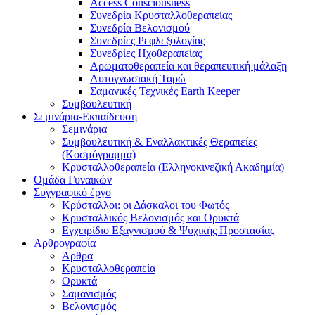
Access Consciousness
Συνεδρία Κρυσταλλοθεραπείας
Συνεδρία Βελονισμού
Συνεδρίες Ρεφλεξολογίας
Συνεδρίες Ηχοθεραπείας
Αρωματοθεραπεία και θεραπευτική μάλαξη
Αυτογνωσιακή Ταρώ
Σαμανικές Τεχνικές Earth Keeper
Συμβουλευτική
Σεμινάρια-Εκπαίδευση
Σεμινάρια
Συμβουλευτική & Εναλλακτικές Θεραπείες
(Κοσμόγραμμα)
Κρυσταλλοθεραπεία (Ελληνοκινεζική Ακαδημία)
Ομάδα Γυναικών
Συγγραφικό έργο
Κρύσταλλοι: οι Δάσκαλοι του Φωτός
Κρυσταλλικός Βελονισμός και Ορυκτά
Εγχειρίδιο Εξαγνισμού & Ψυχικής Προστασίας
Αρθρογραφία
Άρθρα
Κρυσταλλοθεραπεία
Ορυκτά
Σαμανισμός
Βελονισμός