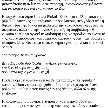
μετατρέπουν τη θλίψη τους σε αποδοχή, εκπαιδεύοντας μάλιστα
και τις επόμενες γενιές να κάνουν το ίδιο.
Η ψυχοθεραπεύτρια Clarissa Pinkola Estés, στο εμβληματικό της
βιβλίο Οι γυναίκες που τρέχουν με τους λύκους, περιγράφει πώς η
θηλυκή ψυχή φυλακίζεται μέσα από την κακοποίηση, όχι μόνο τη
σωματική, αλλά και την συναισθηματική, τη συμβολική. «Η
γυναίκα έμαθε να αγνοεί τη διαίσθησή της, να προδίδει το ένστικτό
της, και να προσφέρει κομμάτια του εαυτού της σαν ήταν ρούχα για
πέταμα», λέει. Έτσι, σιγά-σιγά, το νήμα έγινε σκοινί και το σκοινί
δεσμά.
Στο ποίημα
Το νήμα
, γράφω:
Δεν είδες πόσα σου ’δωσα — άντρας για να γίνεις,
και δεν είδα εγώ πως, δίνοντας,
σου ‘βαλα θεριό μες στην ψυχή.
Πόσες φορές η γυναίκα έχει δώσει τα πάντα για να “φτιάξει”
κάποιον; Πόσες φορές έχει χαθεί μέσα σε μια σχέση, σε έναν
ρόλο, σε μια θυσία που κανείς δεν της ζήτησε, αλλά όλοι της
επέβαλαν;
Η κοινωνία δημιούργησε ένα ήσυχο, καθημερινό σύστημα
κακοποίησης: την αναγνώριση της γυναίκας μόνο όταν σωπαίνει.