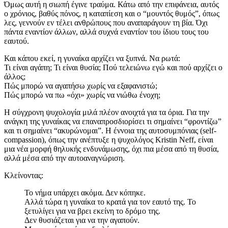
Όμως αυτή η σιωπή έγινε τραύμα. Κάτω από την επιφάνεια, αυτός
ο χρόνιος, βαθύς πόνος, η καταπίεση και ο “μουντός θυμός”, όπως
λες, γεννούν εν τέλει ανθρώπους που αναπαράγουν τη βία. Όχι
πάντα εναντίον άλλων, αλλά συχνά εναντίον του ίδιου τους του
εαυτού.
Και κάπου εκεί, η γυναίκα αρχίζει να ξυπνά. Να ρωτά:
Τι είναι αγάπη; Τι είναι θυσία; Πού τελειώνω εγώ και πού αρχίζει ο
άλλος;
Πώς μπορώ να αγαπήσω χωρίς να εξαφανιστώ;
Πώς μπορώ να πω «όχι» χωρίς να νιώθω ένοχη;
Η σύγχρονη ψυχολογία μιλά πλέον ανοιχτά για τα όρια. Για την
ανάγκη της γυναίκας να επαναπροσδιορίσει τι σημαίνει “φροντίζω”
και τι σημαίνει “ακυρώνομαι”. Η έννοια της αυτοσυμπόνιας (self-
compassion), όπως την ανέπτυξε η ψυχολόγος Kristin Neff, είναι
μια νέα μορφή θηλυκής ενδυνάμωσης, όχι πια μέσα από τη θυσία,
αλλά μέσα από την αυτοαναγνώριση.
Κλείνοντας:
Το νήμα υπάρχει ακόμα. Δεν κόπηκε.
Αλλά τώρα η γυναίκα το κρατά για τον εαυτό της. Το
ξετυλίγει για να βρει εκείνη το δρόμο της.
Δεν θυσιάζεται για να την αγαπούν.