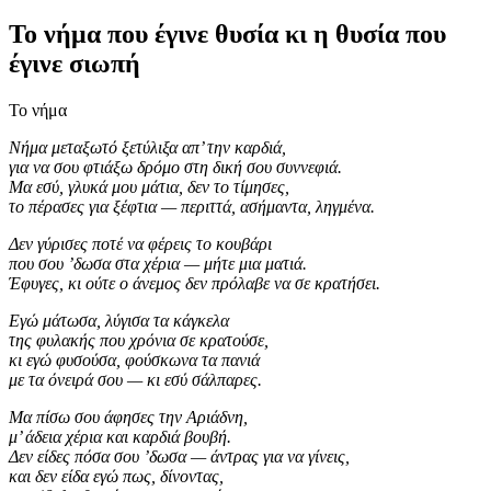
Το νήμα που έγινε θυσία κι η θυσία που
έγινε σιωπή
Το νήμα
Νήμα μεταξωτό ξετύλιξα απ’ την καρδιά,
για να σου φτιάξω δρόμο στη δική σου συννεφιά.
Μα εσύ, γλυκά μου μάτια, δεν το τίμησες,
το πέρασες για ξέφτια — περιττά, ασήμαντα, ληγμένα.
Δεν γύρισες ποτέ να φέρεις το κουβάρι
που σου ’δωσα στα χέρια — μήτε μια ματιά.
Έφυγες, κι ούτε ο άνεμος δεν πρόλαβε να σε κρατήσει.
Εγώ μάτωσα, λύγισα τα κάγκελα
της φυλακής που χρόνια σε κρατούσε,
κι εγώ φυσούσα, φούσκωνα τα πανιά
με τα όνειρά σου — κι εσύ σάλπαρες.
Μα πίσω σου άφησες την Αριάδνη,
μ’ άδεια χέρια και καρδιά βουβή.
Δεν είδες πόσα σου ’δωσα — άντρας για να γίνεις,
και δεν είδα εγώ πως, δίνοντας,