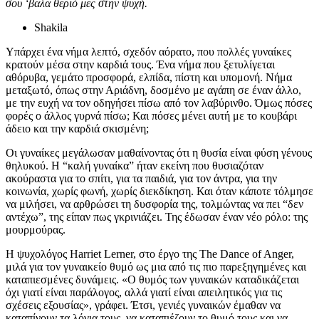
σου ‘βαλα θεριό μες στην ψυχή.
Shakila
Υπάρχει ένα νήμα λεπτό, σχεδόν αόρατο, που πολλές γυναίκες
κρατούν μέσα στην καρδιά τους. Ένα νήμα που ξετυλίγεται
αθόρυβα, γεμάτο προσφορά, ελπίδα, πίστη και υπομονή. Νήμα
μεταξωτό, όπως στην Αριάδνη, δοσμένο με αγάπη σε έναν άλλο,
με την ευχή να τον οδηγήσει πίσω από τον λαβύρινθο. Όμως πόσες
φορές ο άλλος γυρνά πίσω; Και πόσες μένει αυτή με το κουβάρι
άδειο και την καρδιά σκισμένη;
Οι γυναίκες μεγάλωσαν μαθαίνοντας ότι η θυσία είναι φύση γένους
θηλυκού. Η “καλή γυναίκα” ήταν εκείνη που θυσιαζόταν
ακούραστα για το σπίτι, για τα παιδιά, για τον άντρα, για την
κοινωνία, χωρίς φωνή, χωρίς διεκδίκηση. Και όταν κάποτε τόλμησε
να μιλήσει, να αρθρώσει τη δυσφορία της, τολμώντας να πει “δεν
αντέχω”, της είπαν πως γκρινιάζει. Της έδωσαν έναν νέο ρόλο: της
μουρμούρας.
Η ψυχολόγος Harriet Lerner, στο έργο της The Dance of Anger,
μιλά για τον γυναικείο θυμό ως μια από τις πιο παρεξηγημένες και
καταπιεσμένες δυνάμεις. «Ο θυμός των γυναικών καταδικάζεται
όχι γιατί είναι παράλογος, αλλά γιατί είναι απειλητικός για τις
σχέσεις εξουσίας», γράφει. Έτσι, γενιές γυναικών έμαθαν να
καταπίνουν τα λόγια τους, να καταπιέζουν το θυμό τους και να