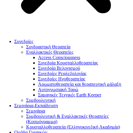
Συνεδρίες
Συνδυαστική Θεραπεία
Εναλλακτικές Θεραπείες
Access Consciousness
Συνεδρία Κρυσταλλοθεραπείας
Συνεδρία Βελονισμού
Συνεδρίες Ρεφλεξολογίας
Συνεδρίες Ηχοθεραπείας
Αρωματοθεραπεία και θεραπευτική μάλαξη
Αυτογνωσιακή Ταρώ
Σαμανικές Τεχνικές Earth Keeper
Συμβουλευτική
Σεμινάρια-Εκπαίδευση
Σεμινάρια
Συμβουλευτική & Εναλλακτικές Θεραπείες
(Κοσμόγραμμα)
Κρυσταλλοθεραπεία (Ελληνοκινεζική Ακαδημία)
Ομάδα Γυναικών