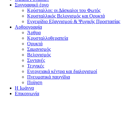
Συγγραφικό έργο
Κρύσταλλοι: οι Δάσκαλοι του Φωτός
Κρυσταλλικός Βελονισμός και Ορυκτά
Εγχειρίδιο Εξαγνισμού & Ψυχικής Προστασίας
Αρθρογραφία
Άρθρα
Κρυσταλλοθεραπεία
Ορυκτά
Σαμανισμός
Βελονισμός
Συνταγές
Τεχνικές
Ενεργειακά κέντρα και διαλογισμοί
Πνευματικά παιχνίδια
Ποίηση
Η Ιωάννα
Επικοινωνία