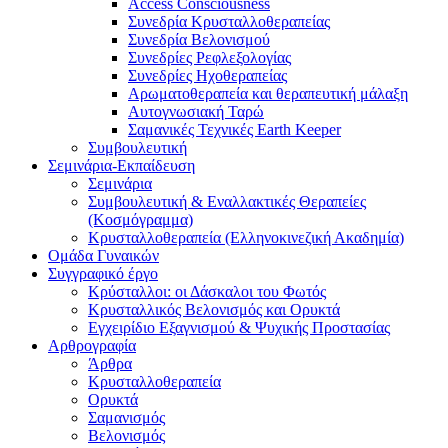
Access Consciousness
Συνεδρία Κρυσταλλοθεραπείας
Συνεδρία Βελονισμού
Συνεδρίες Ρεφλεξολογίας
Συνεδρίες Ηχοθεραπείας
Αρωματοθεραπεία και θεραπευτική μάλαξη
Αυτογνωσιακή Ταρώ
Σαμανικές Τεχνικές Earth Keeper
Συμβουλευτική
Σεμινάρια-Εκπαίδευση
Σεμινάρια
Συμβουλευτική & Εναλλακτικές Θεραπείες
(Κοσμόγραμμα)
Κρυσταλλοθεραπεία (Ελληνοκινεζική Ακαδημία)
Ομάδα Γυναικών
Συγγραφικό έργο
Κρύσταλλοι: οι Δάσκαλοι του Φωτός
Κρυσταλλικός Βελονισμός και Ορυκτά
Εγχειρίδιο Εξαγνισμού & Ψυχικής Προστασίας
Αρθρογραφία
Άρθρα
Κρυσταλλοθεραπεία
Ορυκτά
Σαμανισμός
Βελονισμός