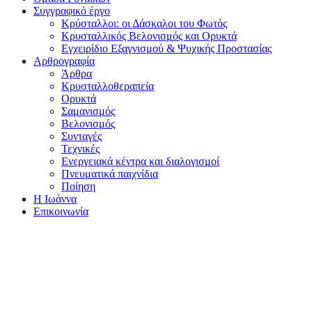
Συγγραφικό έργο
Κρύσταλλοι: οι Δάσκαλοι του Φωτός
Κρυσταλλικός Βελονισμός και Ορυκτά
Εγχειρίδιο Εξαγνισμού & Ψυχικής Προστασίας
Αρθρογραφία
Άρθρα
Κρυσταλλοθεραπεία
Ορυκτά
Σαμανισμός
Βελονισμός
Συνταγές
Τεχνικές
Ενεργειακά κέντρα και διαλογισμοί
Πνευματικά παιχνίδια
Ποίηση
Η Ιωάννα
Επικοινωνία