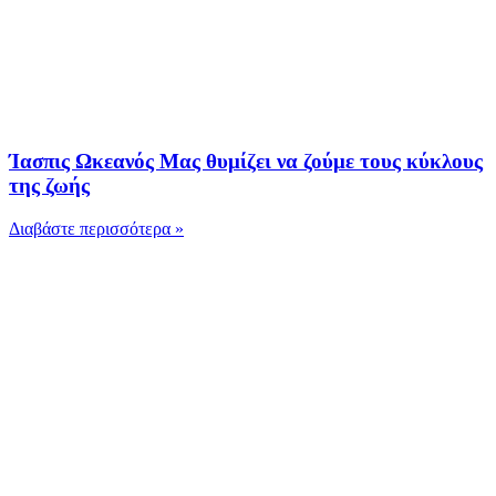
Ίασπις Ωκεανός Μας θυμίζει να ζούμε τους κύκλους
της ζωής
Διαβάστε περισσότερα »