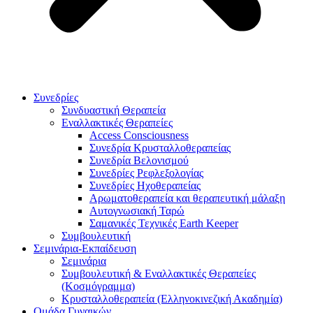
Συνεδρίες
Συνδυαστική Θεραπεία
Εναλλακτικές Θεραπείες
Access Consciousness
Συνεδρία Κρυσταλλοθεραπείας
Συνεδρία Βελονισμού
Συνεδρίες Ρεφλεξολογίας
Συνεδρίες Ηχοθεραπείας
Αρωματοθεραπεία και θεραπευτική μάλαξη
Αυτογνωσιακή Ταρώ
Σαμανικές Τεχνικές Earth Keeper
Συμβουλευτική
Σεμινάρια-Εκπαίδευση
Σεμινάρια
Συμβουλευτική & Εναλλακτικές Θεραπείες
(Κοσμόγραμμα)
Κρυσταλλοθεραπεία (Ελληνοκινεζική Ακαδημία)
Ομάδα Γυναικών