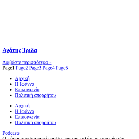
Αχάτης Ίριδα
Διαβάστε περισσότερα »
Page
1
Page
2
Page
3
Page
4
Page
5
Αρχική
Η Ιωάννα
Επικοινωνία
Πολιτική απορρήτου
Αρχική
Η Ιωάννα
Επικοινωνία
Πολιτική απορρήτου
Podcasts
Ο χώρος χρησιμοποιεί cookies για την καλύτερη εμπειρία σας.